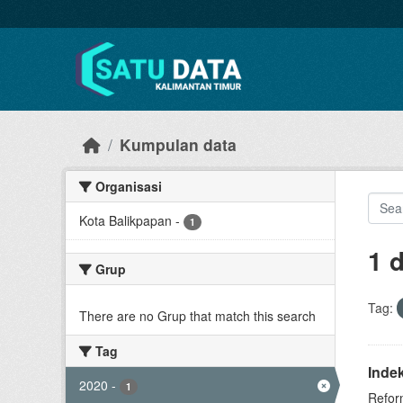
Skip to main content
Kumpulan data
Organisasi
Kota Balikpapan
-
1
1 
Grup
Tag:
There are no Grup that match this search
Tag
Inde
2020
-
1
Refor