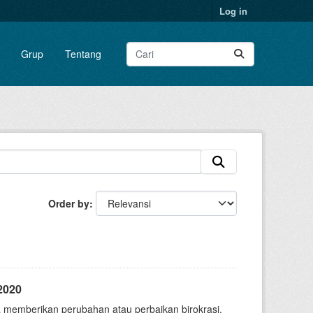
Log in
Grup
Tentang
Order by
2020
 memberikan perubahan atau perbaikan birokrasi.