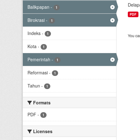
Delap
Balikpapan
-
1
PDF
Birokrasi
-
1
Indeks
-
1
You can
Kota
-
1
Pemerintah
-
1
Reformasi
-
1
Tahun
-
1
Formats
PDF
-
1
Licenses