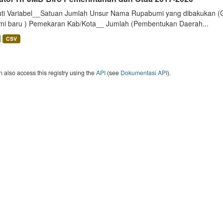
uti Variabel__Satuan Jumlah Unsur Nama Rupabumi yang dibakukan (
mi baru ) Pemekaran Kab/Kota__ Jumlah (Pembentukan Daerah...
CSV
 also access this registry using the
API
(see
Dokumentasi API
).