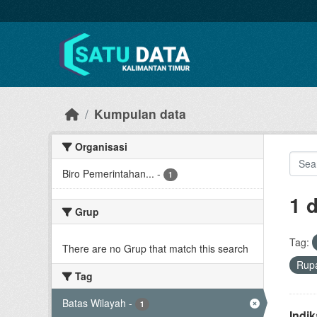
Skip to main content
Kumpulan data
Organisasi
Biro Pemerintahan...
-
1
1 
Grup
Tag:
There are no Grup that match this search
Rup
Tag
Batas Wilayah
-
1
Indi