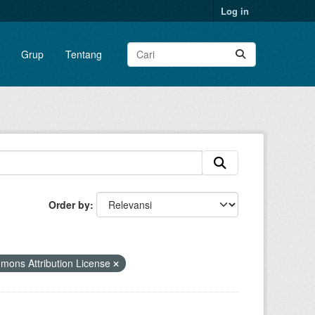
Log in
Grup
Tentang
Order by
ons Attribution License