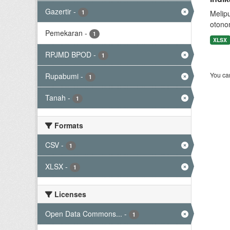
Gazertir
-
1
Melip
otono
Pemekaran
-
1
XLSX
RPJMD BPOD
-
1
You can
Rupabumi
-
1
Tanah
-
1
Formats
CSV
-
1
XLSX
-
1
Licenses
Open Data Commons...
-
1