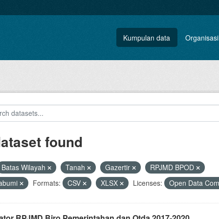
Kumpulan data
Organisasi
dataset found
Batas Wilayah
Tanah
Gazertir
RPJMD BPOD
abumi
Formats:
CSV
XLSX
Licenses:
Open Data Comm
kator RPJMD Biro Pemerintahan dan Otda 2017-2020