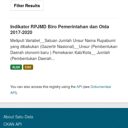
Filter Results
Indikator RPJMD Biro Pemerintahan dan Otda
2017-2020
Meliputi Variabel__Satuan Jumlah Unsur Nama Rupabumi
yang dibakukan (Gazertir Nasional)__Unsur (Pembentukan
Daerah otonomi baru ) Pemekaran Kab/Kota__ Jumlah
(Pembentukan Daerah...
XLSX
CSV
You can also access this registry using the
API
(see
Dokumentasi
API
).
About Satu Data
CKAN API