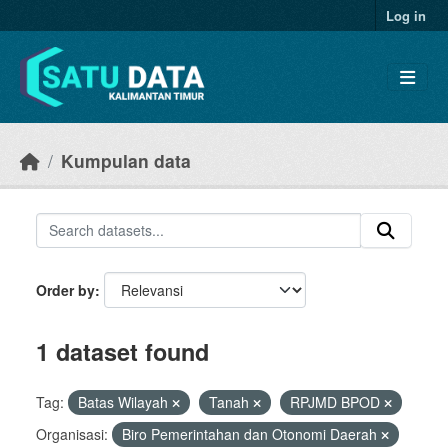
Skip to main content
Log in
Kumpulan data
Order by
1 dataset found
Tag:
Batas Wilayah
Tanah
RPJMD BPOD
Organisasi:
Biro Pemerintahan dan Otonomi Daerah