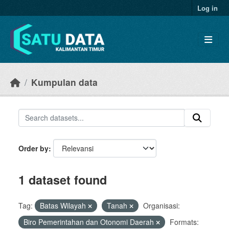
Skip to main content
Log in
Kumpulan data
Order by
1 dataset found
Tag:
Batas Wilayah
Tanah
Organisasi:
Biro Pemerintahan dan Otonomi Daerah
Formats: