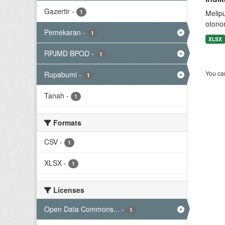
Gazertir
-
1
Melip
otono
Pemekaran
-
1
XLSX
RPJMD BPOD
-
1
You can
Rupabumi
-
1
Tanah
-
1
Formats
CSV
-
1
XLSX
-
1
Licenses
Open Data Commons...
-
1