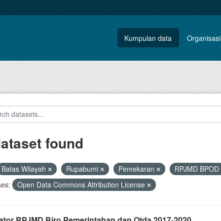
Kumpulan data
Organisasi
dataset found
Batas Wilayah
Rupabumi
Pemekaran
RPJMD BPOD
ses:
Open Data Commons Attribution License
kator RPJMD Biro Pemerintahan dan Otda 2017-2020