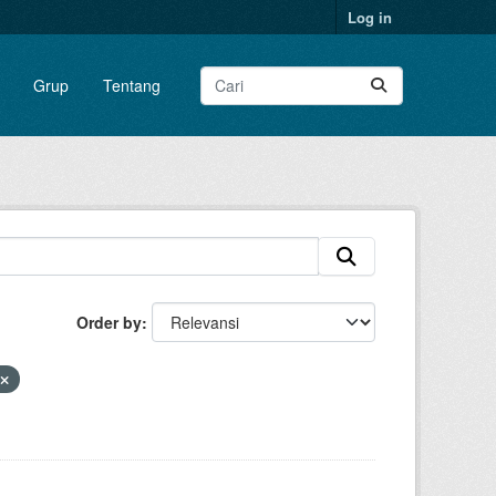
Log in
Grup
Tentang
Order by