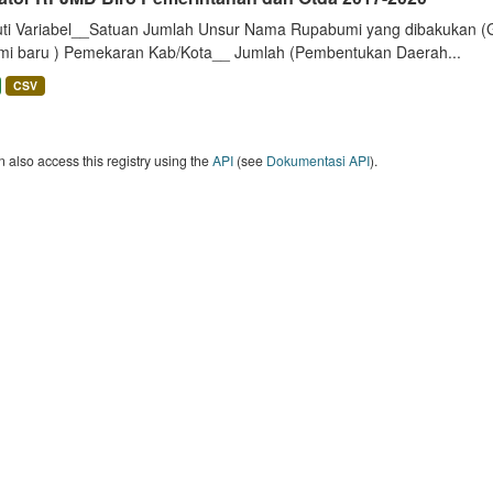
uti Variabel__Satuan Jumlah Unsur Nama Rupabumi yang dibakukan (
mi baru ) Pemekaran Kab/Kota__ Jumlah (Pembentukan Daerah...
CSV
 also access this registry using the
API
(see
Dokumentasi API
).