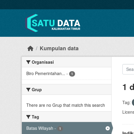
Skip to main content
Kumpulan data
Organisasi
Biro Pemerintahan...
-
1
1 
Grup
Tag:
There are no Grup that match this search
Licen
Tag
Batas Wilayah
-
1
Indi