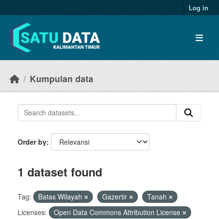
Skip to main content
Log in
Kumpulan data
Order by
1 dataset found
Tag:
Batas Wilayah
Gazertir
Tanah
Licenses:
Open Data Commons Attribution License