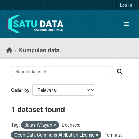
Skip to main content
Log in
Kumpulan data
Order by
1 dataset found
Tag:
Batas Wilayah
Licenses:
Open Data Commons Attribution License
Formats: