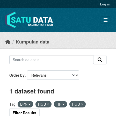
Skip to main content
Log in
Kumpulan data
Order by
1 dataset found
Tag:
BPN
HGB
HP
HGU
Filter Results