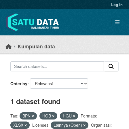
Skip to main content
Log in
Kumpulan data
Order by
1 dataset found
Tag:
BPN
HGB
HGU
Formats:
XLSX
Licenses:
Lainnya (Open)
Organisasi: