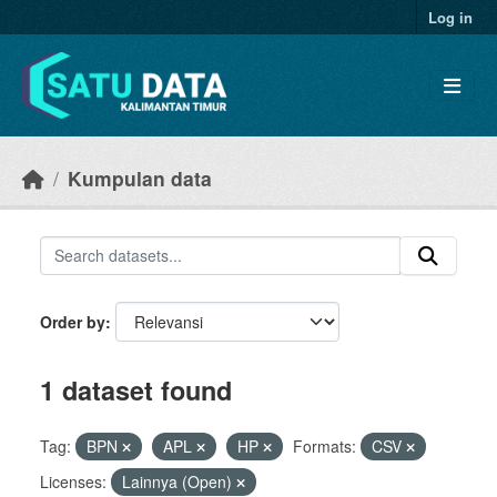
Skip to main content
Log in
Kumpulan data
Order by
1 dataset found
Tag:
BPN
APL
HP
Formats:
CSV
Licenses:
Lainnya (Open)