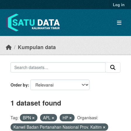
Skip to main content
Log in
Kumpulan data
Order by
1 dataset found
Tag:
BPN
APL
HP
Organisasi:
Kanwil Badan Pertanahan Nasional Prov. Kaltim