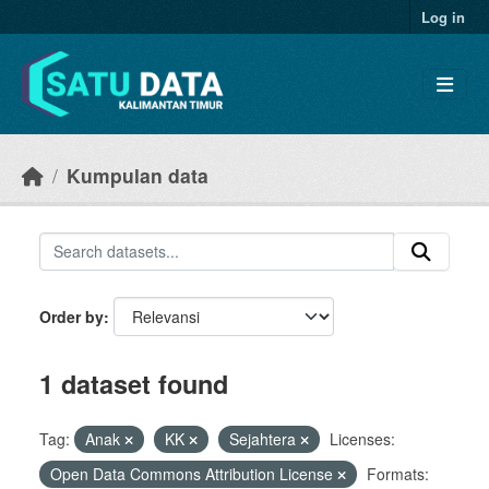
Skip to main content
Log in
Kumpulan data
Order by
1 dataset found
Tag:
Anak
KK
Sejahtera
Licenses:
Open Data Commons Attribution License
Formats: