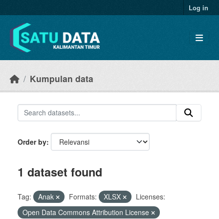
Skip to main content
Log in
Kumpulan data
Order by
1 dataset found
Tag:
Anak
Formats:
XLSX
Licenses:
Open Data Commons Attribution License