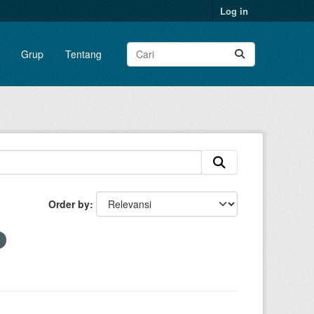
Log in
Grup
Tentang
Order by