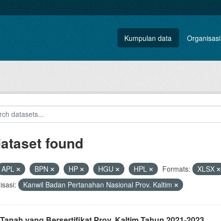
Kumpulan data
Organisasi
dataset found
APL
BPN
HP
HGU
HPL
Formats:
XLSX
sasi:
Kanwil Badan Pertanahan Nasional Prov. Kaltim
Tanah yang Bersertifikat Prov. Kaltim Tahun 2021-2023