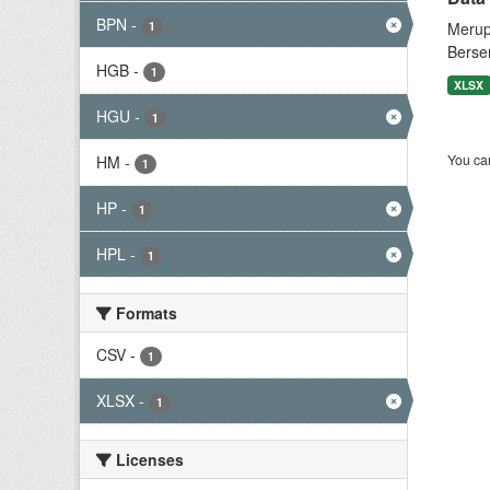
BPN
-
1
Merup
Berse
HGB
-
1
XLSX
HGU
-
1
You can
HM
-
1
HP
-
1
HPL
-
1
Formats
CSV
-
1
XLSX
-
1
Licenses