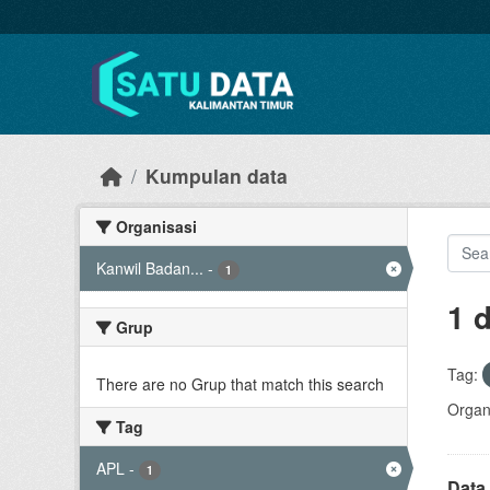
Skip to main content
Kumpulan data
Organisasi
Kanwil Badan...
-
1
1 
Grup
Tag:
There are no Grup that match this search
Organi
Tag
APL
-
1
Data 