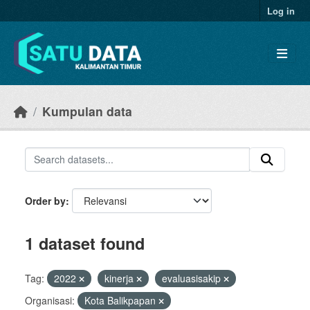
Skip to main content
Log in
Kumpulan data
Order by
1 dataset found
Tag:
2022
kinerja
evaluasisakip
Organisasi:
Kota Balikpapan