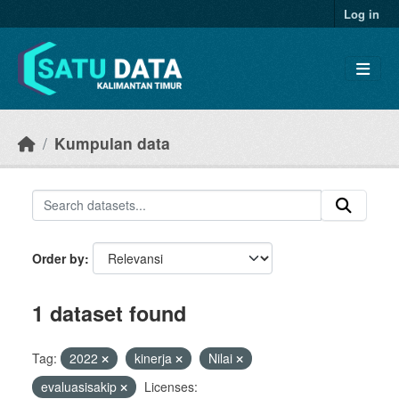
Skip to main content
Log in
Kumpulan data
Order by
1 dataset found
Tag:
2022
kinerja
Nilai
evaluasisakip
Licenses: