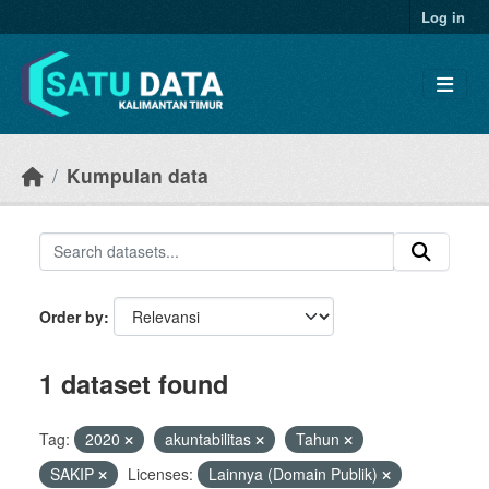
Skip to main content
Log in
Kumpulan data
Order by
1 dataset found
Tag:
2020
akuntabilitas
Tahun
SAKIP
Licenses:
Lainnya (Domain Publik)