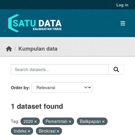
Skip to main content
Log in
Kumpulan data
Order by
1 dataset found
Tag:
2020
Pemerintah
Balikpapan
Indeks
Birokrasi