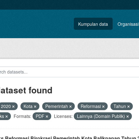
Kumpulan data
Organisasi
dataset found
2020
Kota
Pemerintah
Reformasi
Tahun
eks
Formats:
PDF
Licenses:
Lainnya (Domain Publik)
ks Reformasi Birokrasi Pemerintah Kota Balikpapan Tahun 