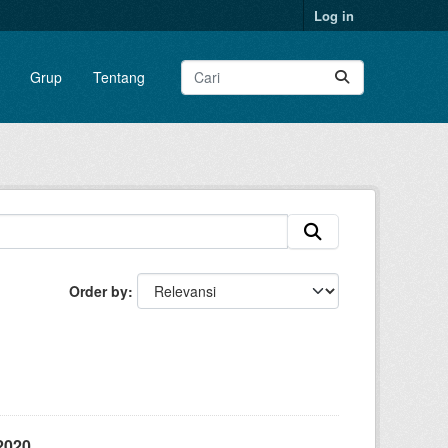
Log in
Grup
Tentang
Order by
2020