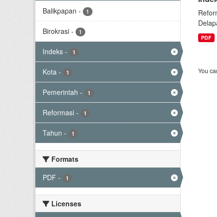
Balikpapan
-
1
Refor
Delap
Birokrasi
-
1
PDF
Indeks
-
1
You can
Kota
-
1
Pemerintah
-
1
Reformasi
-
1
Tahun
-
1
Formats
PDF
-
1
Licenses