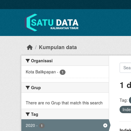
Skip to main content
Kumpulan data
Organisasi
Kota Balikpapan
-
1
1 
Grup
Tag:
There are no Grup that match this search
Ind
Tag
2020
-
1
Inde