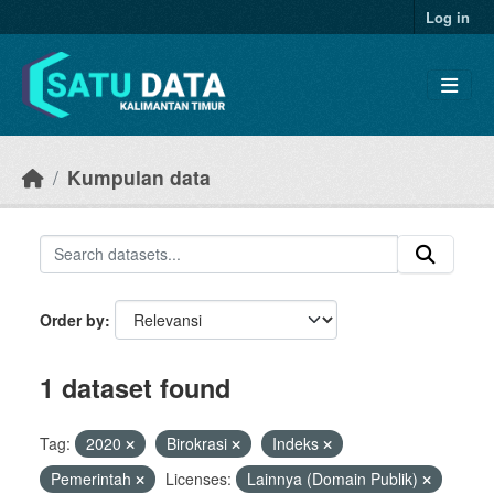
Skip to main content
Log in
Kumpulan data
Order by
1 dataset found
Tag:
2020
Birokrasi
Indeks
Pemerintah
Licenses:
Lainnya (Domain Publik)