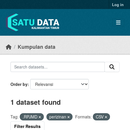
Skip to main content
Log in
Kumpulan data
Order by
1 dataset found
Tag:
.RPJMD
perizinan
Formats:
CSV
Filter Results