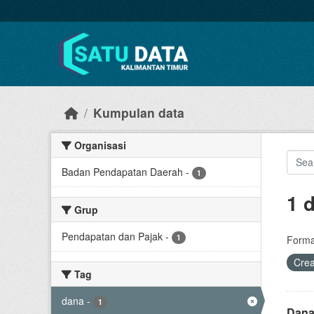
Skip to main content
Kumpulan data
Organisasi
Badan Pendapatan Daerah
-
1
1 
Grup
Pendapatan dan Pajak
-
1
Forma
Cre
Tag
dana
-
1
Dana