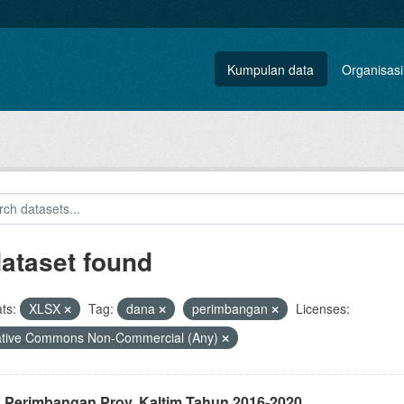
Kumpulan data
Organisasi
dataset found
ts:
XLSX
Tag:
dana
perimbangan
Licenses:
ative Commons Non-Commercial (Any)
 Perimbangan Prov. Kaltim Tahun 2016-2020