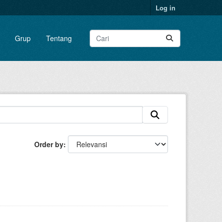
Log in
Grup
Tentang
Order by