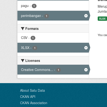
pagu
-
Merup
1
Jumla
perimbangan
-
1
XLSX
Formats
You can
CSV
-
1
XLSX
-
1
Licenses
Creative Commons...
-
1
About Satu Data
CKAN API
CKAN Association