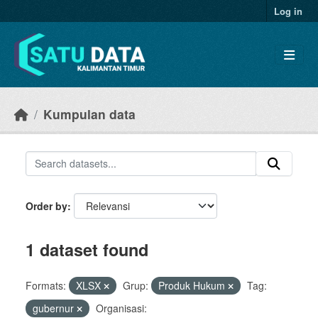
Skip to main content
Log in
Kumpulan data
Order by
1 dataset found
Formats:
XLSX
Grup:
Produk Hukum
Tag:
gubernur
Organisasi: