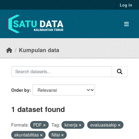
Skip to main content
Log in
Kumpulan data
Order by
1 dataset found
Formats:
PDF
Tag:
kinerja
evaluasisakip
akuntabilitas
Nilai