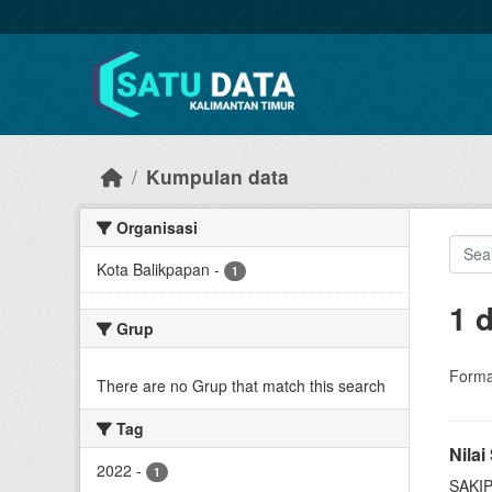
Skip to main content
Kumpulan data
Organisasi
Kota Balikpapan
-
1
1 
Grup
Forma
There are no Grup that match this search
Tag
Nila
2022
-
1
SAKIP