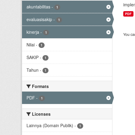
implem
akuntabilitas
-
1
PDF
evaluasisakip
-
1
kinerja
-
1
You can
Nilai
-
1
SAKIP
-
1
Tahun
-
1
Formats
PDF
-
1
Licenses
Lainnya (Domain Publik)
-
1