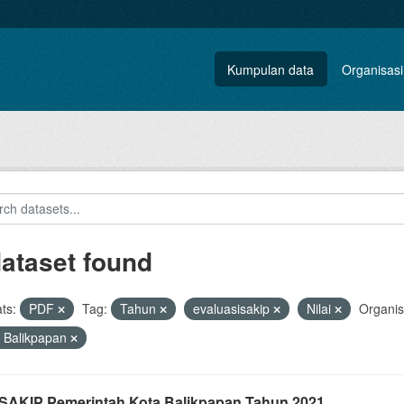
Kumpulan data
Organisasi
dataset found
ts:
PDF
Tag:
Tahun
evaluasisakip
Nilai
Organis
 Balikpapan
i SAKIP Pemerintah Kota Balikpapan Tahun 2021