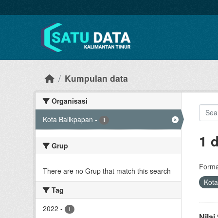
Skip to main content
Kumpulan data
Organisasi
Kota Balikpapan
-
1
1 
Grup
Forma
There are no Grup that match this search
Kota
Tag
2022
-
1
Nila