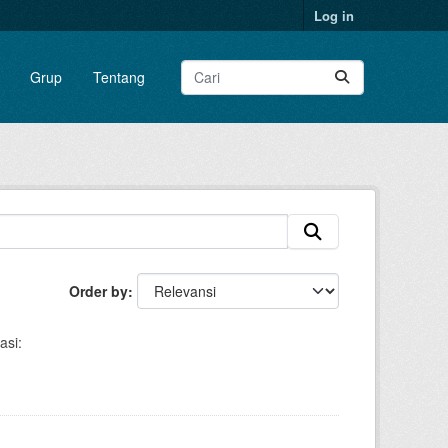
Log in
Grup
Tentang
Order by
asi: