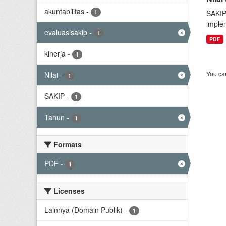
akuntabilitas
-
1
SAKIP
implem
evaluasisakip
-
1
PDF
kinerja
-
1
You can
Nilai
-
1
SAKIP
-
1
Tahun
-
1
Formats
PDF
-
1
Licenses
Lainnya (Domain Publik)
-
1