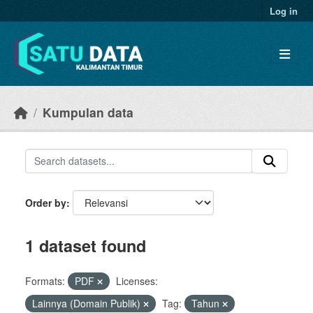
Skip to main content
Log in
Kumpulan data
Order by
1 dataset found
Formats:
PDF
Licenses:
Lainnya (Domain Publik)
Tag:
Tahun