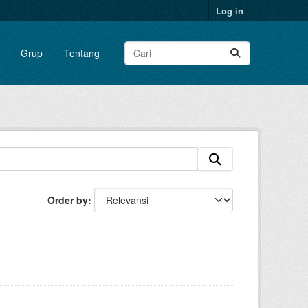
Log in
Grup
Tentang
Order by