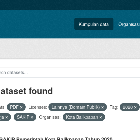
Kumpulan data
Organisasi
dataset found
ts:
PDF
Licenses:
Lainnya (Domain Publik)
Tag:
2020
rja
SAKIP
Organisasi:
Kota Balikpapan
i SAKIP Pemerintah Kota Balikpapan Tahun 2020