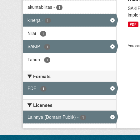
akuntabilitas
-
1
SAKIP
implem
kinerja
-
1
PDF
Nilai
-
1
You can
SAKIP
-
1
Tahun
-
1
Formats
PDF
-
1
Licenses
Lainnya (Domain Publik)
-
1