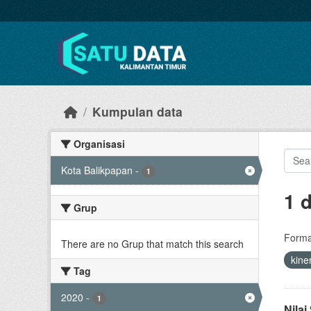
Skip to main content
Kumpulan data
Organisasi
Kota Balikpapan
-
1
1 
Grup
Forma
There are no Grup that match this search
kine
Tag
2020
-
1
Nila