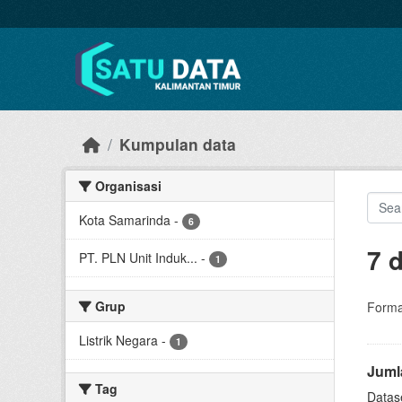
Skip to main content
Kumpulan data
Organisasi
Kota Samarinda
-
6
7 
PT. PLN Unit Induk...
-
1
Grup
Forma
Listrik Negara
-
1
Jumla
Tag
Datase