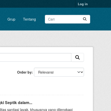
Log in
Grup
Tentang
Order by
i Septik dalam...
itas sanitasi layak, khususnya yang dilengkapi