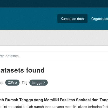
Kumpulan data
Organisasi
datasets found
ts:
CSV
Tag:
tangga
h Rumah Tangga yang Memiliki Fasilitas Sanitasi dan Tangk
t ini mencatat jumlah rumah tangga yang memiliki akses terhadap fasil