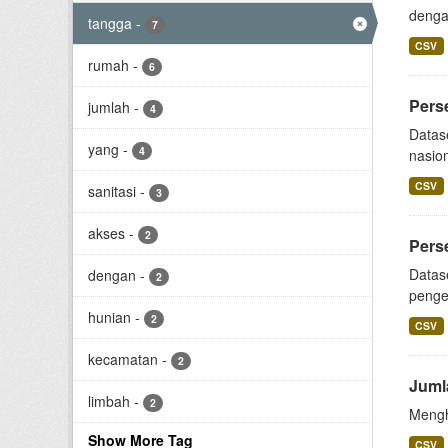
dengan
tangga
-
7
CSV
rumah
-
6
Pers
jumlah
-
4
Datas
yang
-
4
nasio
CSV
sanitasi
-
3
akses
-
2
Pers
Datas
dengan
-
2
pengel
hunian
-
2
CSV
kecamatan
-
2
Juml
limbah
-
2
Mengh
Show More Tag
CSV