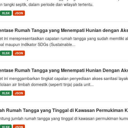
 tangki septik, dalam periode dan wilayah tertentu.
XLSX
JSON
entase Rumah Tangga yang Menempati Hunian dengan Akses 
et ini merepresentasikan capaian rumah tangga yang sudah memiliki a
nal maupun indikator SDGs (Sustainable...
XLSX
JSON
entase Rumah Tangga yang Menempati Hunian Dengan Akses 
et ini menggambarkan tingkat capaian penyediaan akses sanitasi layak
olaan air limbah domestik (seperti tinja) pada unit...
XLSX
JSON
ah Rumah Tangga yang Tinggal di Kawasan Permukiman Ku
itung jumlah rumah tangga yang tinggal di kawasan permukiman kum
XLSX
JSON