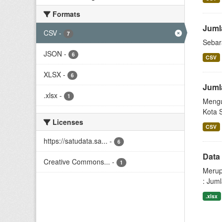
Formats
Juml
CSV
-
7
Sebar
JSON
-
6
CSV
XLSX
-
6
Juml
.xlsx
-
1
Mengu
Kota 
Licenses
CSV
https://satudata.sa...
-
6
Data
Creative Commons...
-
1
Merup
: Jum
.xlsx