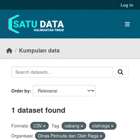
Skip to main content
Log in
Kumpulan data
Order by
1 dataset found
Formats:
CSV
Tag:
cabang
olahraga
Organisasi:
Dinas Pemuda dan Olah Raga