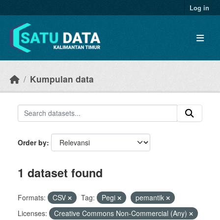
Skip to main content
Log in
Kumpulan data
Order by
1 dataset found
Formats:
CSV
Tag:
Pegi
pemantik
Licenses:
Creative Commons Non-Commercial (Any)