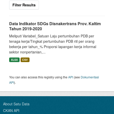
Filter Results
Data Indikator SDGs Disnakertrans Prov. Kaltim
Tahun 2019-2020
Meliputi Variabel_Satuan Laju pertumbuhan PDB per
tenaga kerja/Tingkat pertumbuhan PDB riil per orang
bekerja per tahun_% Proporsi lapangan kerja informal
sektor nonpertanian,...
XLSX
CSV
You can also access this registry using the
API
(see
Dokumentasi
API
).
About Satu Data
CKAN API