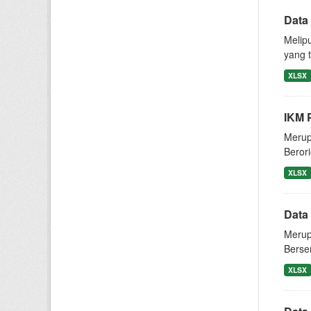
Data
Melip
yang t
XLSX
IKM 
Merup
Berori
XLSX
Data 
Merup
Berse
XLSX