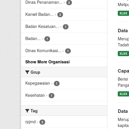
Dinas Penanaman...
-
2
Melipu
XLSX
Kanwil Badan...
-
2
Badan Kesatuan...
-
1
Data
Badan...
-
Merup
1
Tadah
Dinas Komunikasi...
-
1
XLSX
Show More Organisasi
Capa
Grup
Beris
Kepegawaian
-
1
Panga
XLSX
Kesehatan
-
1
Tag
Data
Merup
rpjmd
-
3
kapita