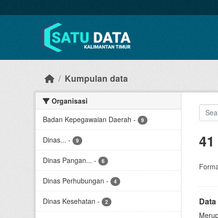
Skip to main content
Kumpulan data
Organisasi
Badan Kepegawaian Daerah
-
9
41
Dinas...
-
9
Dinas Pangan...
-
6
Forma
Dinas Perhubungan
-
4
Data
Dinas Kesehatan
-
2
Merup