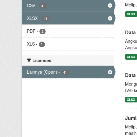
Melip
CSV
-
41
XLSX
XLSX
-
41
PDF
-
Data
2
Angku
XLS
-
1
Angku
XLSX
Licenses
Lainnya (Open)
-
41
Data 
Menga
IV/b k
XLSX
Juml
Melip
masih