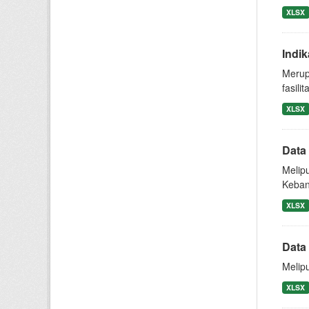
XLSX
Indi
Merup
fasili
XLSX
Data
Melip
Keban
XLSX
Data
Melipu
XLSX