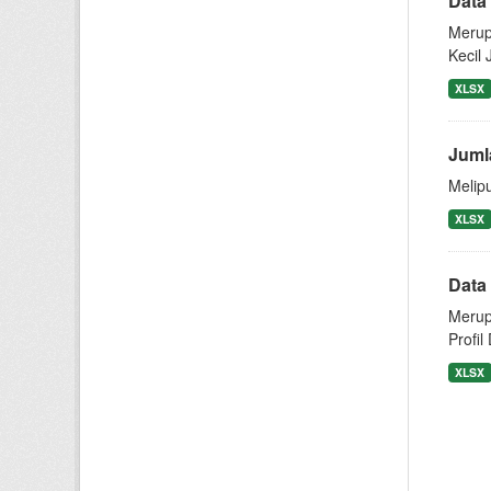
Data
Merup
Kecil
XLSX
Juml
Melip
XLSX
Data 
Merup
Profil
XLSX