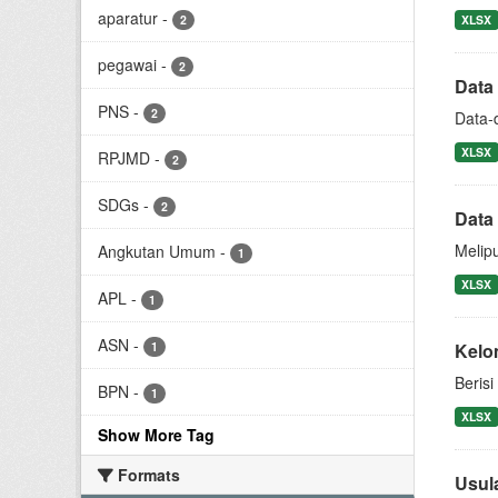
aparatur
-
2
XLSX
pegawai
-
2
Data
PNS
-
2
Data-
XLSX
RPJMD
-
2
SDGs
-
2
Data
Melip
Angkutan Umum
-
1
XLSX
APL
-
1
ASN
-
1
Kelo
Beris
BPN
-
1
XLSX
Show More Tag
Formats
Usul