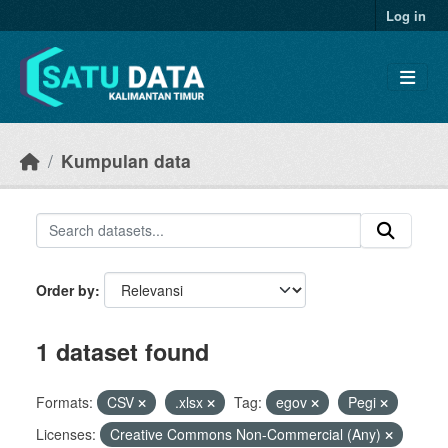
Skip to main content
Log in
Kumpulan data
Order by
1 dataset found
Formats:
CSV
.xlsx
Tag:
egov
Pegi
Licenses:
Creative Commons Non-Commercial (Any)