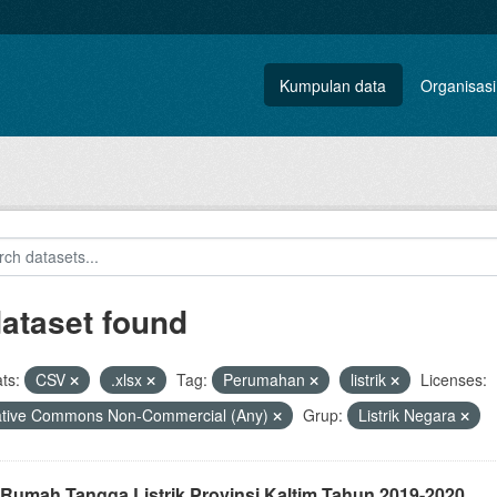
Kumpulan data
Organisasi
dataset found
ts:
CSV
.xlsx
Tag:
Perumahan
listrik
Licenses:
ative Commons Non-Commercial (Any)
Grup:
Listrik Negara
 Rumah Tangga Listrik Provinsi Kaltim Tahun 2019-2020