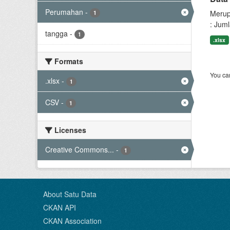
Perumahan
-
Merup
1
: Jum
tangga
-
1
.xlsx
Formats
You can
.xlsx
-
1
CSV
-
1
Licenses
Creative Commons...
-
1
About Satu Data
CKAN API
CKAN Association