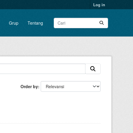
Log in
Grup
Tentang
Order by