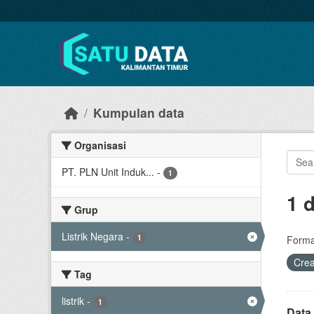
Skip to main content
Kumpulan data
Organisasi
PT. PLN Unit Induk...
-
1
1 
Grup
Listrik Negara
-
1
Forma
Cre
Tag
listrik
-
1
Data