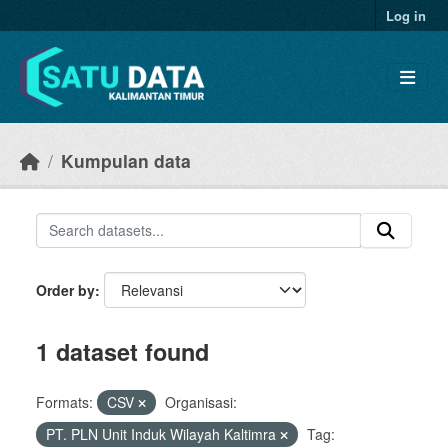
Skip to main content
Log in
Kumpulan data
Order by
1 dataset found
Formats:
CSV
Organisasi:
PT. PLN Unit Induk Wilayah Kaltimra
Tag: