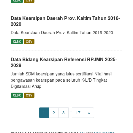
XLSX
CSV
Data Kearsipan Daerah Prov. Kaltim Tahun 2016-
2020
Data Kearsipan Daerah Prov. Kaltim Tahun 2016-2020
XLSX
CSV
Data Bidang Kearsipan Referensi RPJMN 2025-
2029
Jumlah SDM kearsipan yang lulus sertifikasi Nilai hasil
pengawasan kearsipan pada seluruh K/L/D Tingkat
Digitalisasi Arsip
XLSX
CSV
...
1
2
3
17
»
You can also access this registry using the
API
(see
Dokumentasi