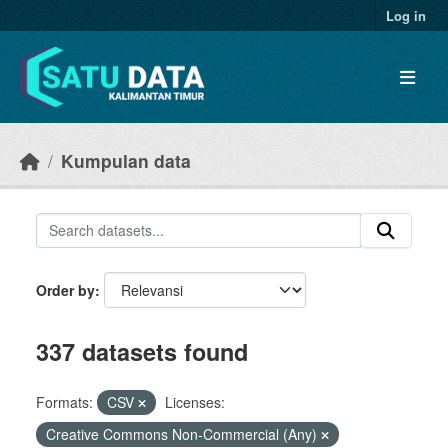
Skip to main content
Log in
Kumpulan data
Order by
337 datasets found
Formats:
CSV
Licenses:
Creative Commons Non-Commercial (Any)