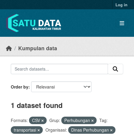
Skip to main content
Log in
Kumpulan data
Order by
1 dataset found
Formats:
CSV
Grup:
Perhubungan
Tag:
transportasi
Organisasi:
Dinas Perhubungan