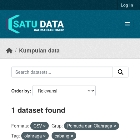
Skip to main content
Log in
Kumpulan data
Order by
1 dataset found
Formats:
CSV
Grup:
Pemuda dan Olahraga
Tag:
olahraga
cabang