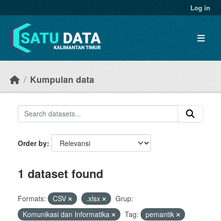
Skip to main content
Log in
Kumpulan data
Order by
1 dataset found
Formats:
CSV
.xlsx
Grup:
Komunikasi dan Informatika
Tag:
pemantik