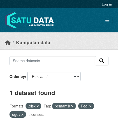
Skip to main content
Log in
Kumpulan data
Order by
1 dataset found
Formats:
.xlsx
Tag:
pemantik
Pegi
egov
Licenses: