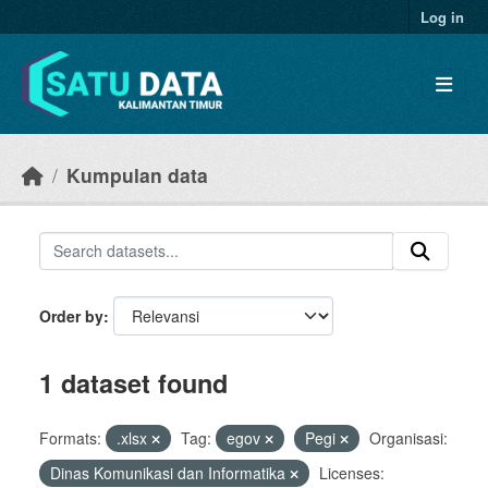
Skip to main content
Log in
Kumpulan data
Order by
1 dataset found
Formats:
.xlsx
Tag:
egov
Pegi
Organisasi:
Dinas Komunikasi dan Informatika
Licenses: