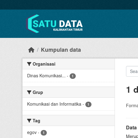
Skip to main content
Kumpulan data
Organisasi
Dinas Komunikasi...
-
1
1 
Grup
Komunikasi dan Informatika
-
1
Forma
Tag
Data
egov
-
1
Merup