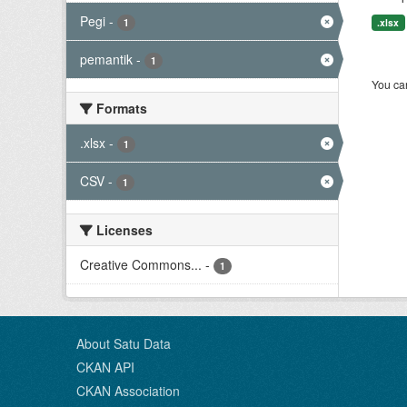
Pegi
-
1
.xlsx
pemantik
-
1
You can
Formats
.xlsx
-
1
CSV
-
1
Licenses
Creative Commons...
-
1
About Satu Data
CKAN API
CKAN Association