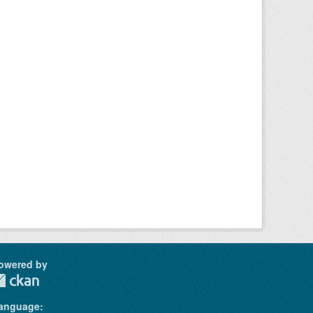
owered by
anguage