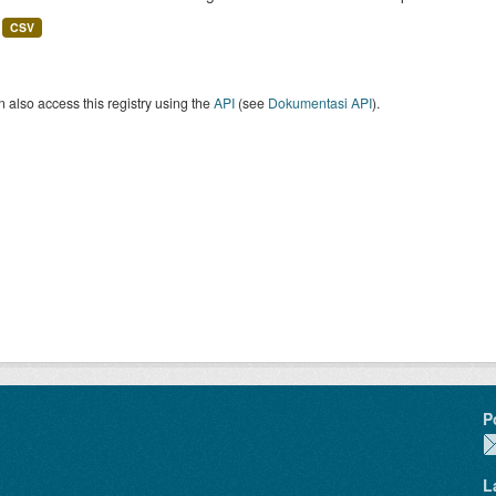
CSV
 also access this registry using the
API
(see
Dokumentasi API
).
P
L