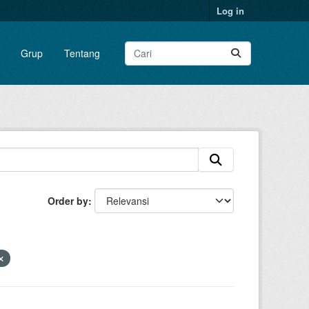
Log in
Grup
Tentang
Order by