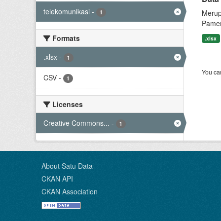
telekomunikasi
-
Merup
1
Pamer
Formats
.xlsx
.xlsx
-
1
You can
CSV
-
1
Licenses
Creative Commons...
-
1
About Satu Data
CKAN API
CKAN Association