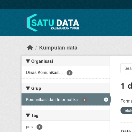
Skip to main content
Kumpulan data
Organisasi
Dinas Komunikasi...
-
1
1 
Grup
Komunikasi dan Informatika
-
1
Forma
tele
Tag
pos
-
1
Data