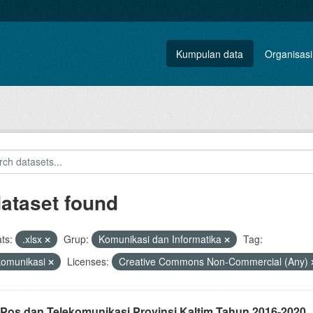
Kumpulan data
Organisasi
dataset found
ts:
.xlsx
Grup:
Komunikasi dan Informatika
Tag:
komunikasi
Licenses:
Creative Commons Non-Commercial (Any)
 Pos dan Telekomunikasi Provinsi Kaltim Tahun 2016-2020