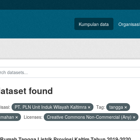
Kumpulan data
Organisasi
dataset found
sasi:
PT. PLN Unit Induk Wilayah Kaltimra
Tag:
tangga
umahan
Licenses:
Creative Commons Non-Commercial (Any)
 Rumah Tangga Listrik Provinsi Kaltim Tahun 2019-2020