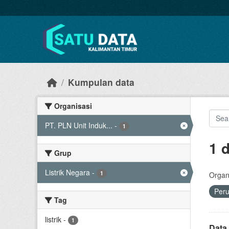
Skip to main content
Kumpulan data
Organisasi
PT. PLN Unit Induk...
-
1
1 
Grup
Listrik Negara
-
1
Organi
Per
Tag
listrik
-
1
Data