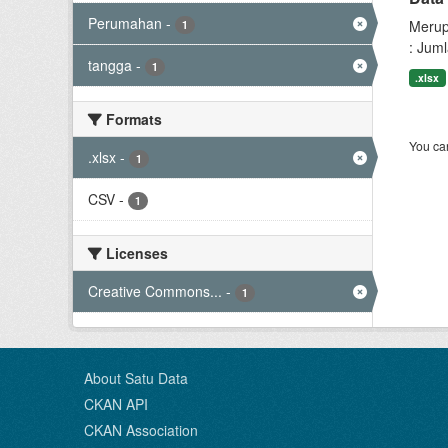
Perumahan
-
Merup
1
: Jum
tangga
-
1
.xlsx
Formats
You can
.xlsx
-
1
CSV
-
1
Licenses
Creative Commons...
-
1
About Satu Data
CKAN API
CKAN Association