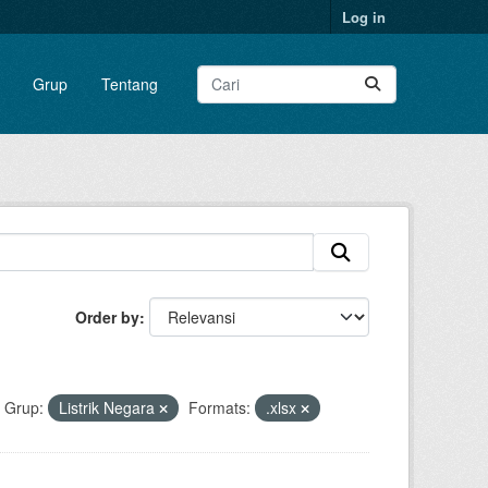
Log in
Grup
Tentang
Order by
Grup:
Listrik Negara
Formats:
.xlsx