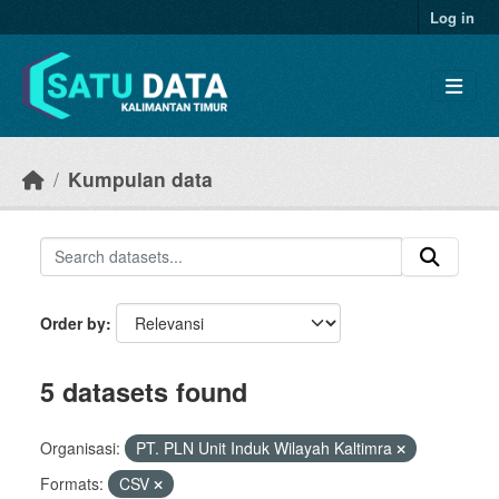
Skip to main content
Log in
Kumpulan data
Order by
5 datasets found
Organisasi:
PT. PLN Unit Induk Wilayah Kaltimra
Formats:
CSV