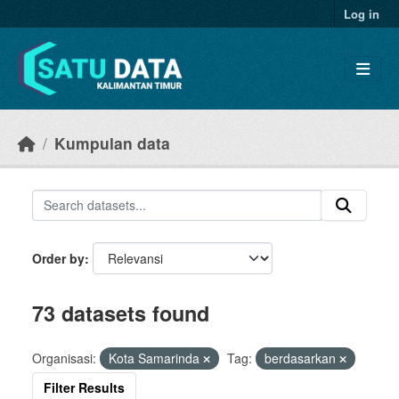
Skip to main content
Log in
Kumpulan data
Order by
73 datasets found
Organisasi:
Kota Samarinda
Tag:
berdasarkan
Filter Results