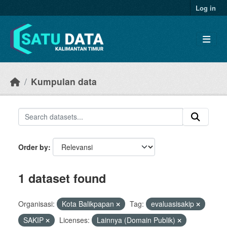
Skip to main content
Log in
Kumpulan data
Order by
1 dataset found
Organisasi:
Kota Balikpapan
Tag:
evaluasisakip
SAKIP
Licenses:
Lainnya (Domain Publik)