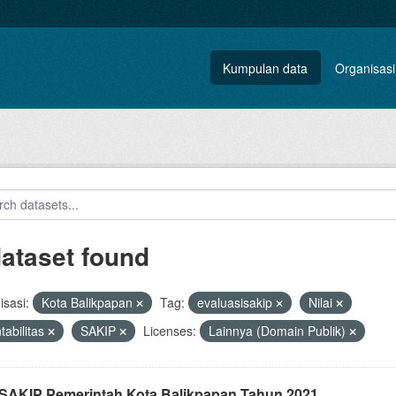
Kumpulan data
Organisasi
dataset found
sasi:
Kota Balikpapan
Tag:
evaluasisakip
Nilai
tabilitas
SAKIP
Licenses:
Lainnya (Domain Publik)
i SAKIP Pemerintah Kota Balikpapan Tahun 2021