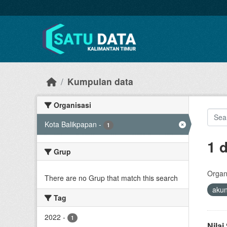
Skip to main content
Kumpulan data
Organisasi
Kota Balikpapan
-
1
1 
Grup
Organi
There are no Grup that match this search
akun
Tag
2022
-
1
Nila