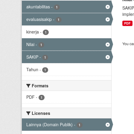
akuntabilitas
-
1
SAKIP
implem
evaluasisakip
-
1
PDF
kinerja
-
1
You can
Nilai
-
1
SAKIP
-
1
Tahun
-
1
Formats
PDF
-
1
Licenses
Lainnya (Domain Publik)
-
1