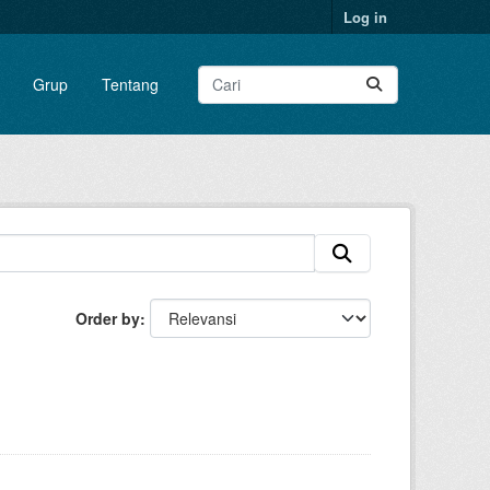
Log in
Grup
Tentang
Order by