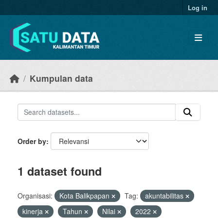
Skip to main content
Log in
Kumpulan data
Order by
1 dataset found
Organisasi:
Kota Balikpapan
Tag:
akuntabilitas
kinerja
Tahun
Nilai
2022